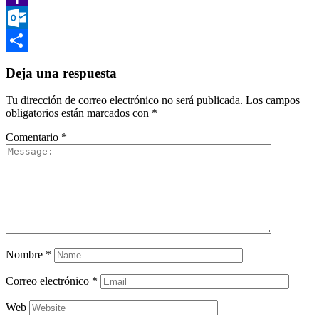
Yahoo
Mail
Outlook.com
Share
Deja una respuesta
Tu dirección de correo electrónico no será publicada.
Los campos
obligatorios están marcados con
*
Comentario
*
Nombre
*
Correo electrónico
*
Web