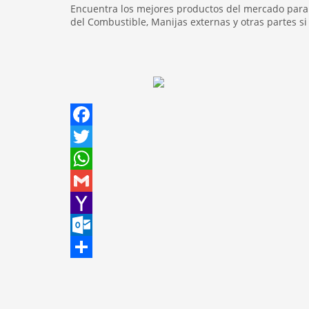
Encuentra los mejores productos del mercado para 
del Combustible, Manijas externas y otras partes s
Facebook
Twitter
WhatsApp
Gmail
Yahoo
Mail
Outlook.com
Share