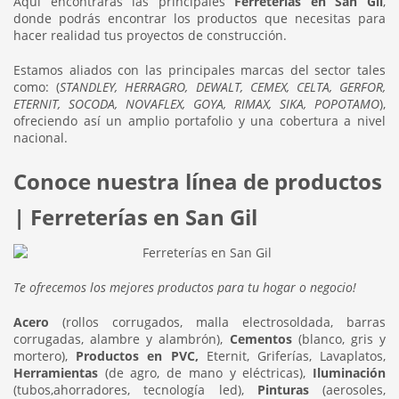
Aquí encontraras las principales
Ferreterías en San Gil
,
donde podrás encontrar los productos que necesitas para
hacer realidad tus proyectos de construcción.
Estamos aliados con las principales marcas del sector tales
como: (
STANDLEY, HERRAGRO, DEWALT, CEMEX, CELTA, GERFOR,
ETERNIT, SOCODA, NOVAFLEX, GOYA, RIMAX, SIKA, POPOTAMO
),
ofreciendo así un amplio portafolio y una cobertura a nivel
nacional.
Conoce nuestra línea de productos
| Ferreterías en San Gil
Te ofrecemos los mejores productos para tu hogar o negocio!
Acero
(rollos corrugados, malla electrosoldada, barras
corrugadas, alambre y alambrón),
Cementos
(blanco, gris y
mortero),
Productos en PVC,
Eternit, Griferías, Lavaplatos,
Herramientas
(de agro, de mano y eléctricas),
Iluminación
(tubos,ahorradores, tecnología led),
Pinturas
(aerosoles,