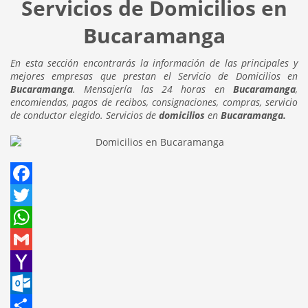
Servicios de Domicilios en
Bucaramanga
En esta sección encontrarás la información de las principales y
mejores empresas que prestan el Servicio de Domicilios en
Bucaramanga
. Mensajería las 24 horas en
Bucaramanga
,
encomiendas, pagos de recibos, consignaciones, compras, servicio
de conductor elegido. Servicios de
domicilios
en
Bucaramanga.
Facebook
Twitter
WhatsApp
Gmail
Yahoo
Mail
Outlook.com